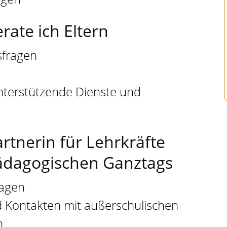
erate ich Eltern
sfragen
nterstützende Dienste und
artnerin für Lehrkräfte
ädagogischen Ganztags
ragen
d Kontakten mit außerschulischen
n